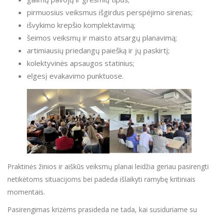
pirmuosius veiksmus išgirdus perspėjimo sirenas;
išvykimo krepšio komplektavimą;
šeimos veiksmų ir maisto atsargų planavimą;
artimiausių priedangų paiešką ir jų paskirtį;
kolektyvinės apsaugos statinius;
elgesį evakavimo punktuose.
Praktinės žinios ir aiškūs veiksmų planai leidžia geriau pasirengti
netikėtoms situacijoms bei padeda išlaikyti ramybę kritiniais
momentais.
Pasirengimas krizėms prasideda ne tada, kai susiduriame su