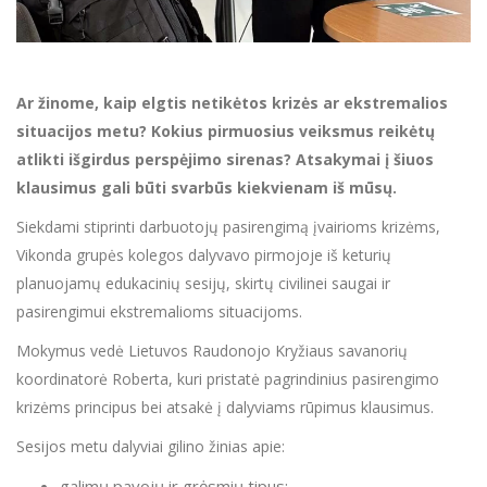
Ar žinome, kaip elgtis netikėtos krizės ar ekstremalios
situacijos metu? Kokius pirmuosius veiksmus reikėtų
atlikti išgirdus perspėjimo sirenas? Atsakymai į šiuos
klausimus gali būti svarbūs kiekvienam iš mūsų.
Siekdami stiprinti darbuotojų pasirengimą įvairioms krizėms,
Vikonda grupės kolegos dalyvavo pirmojoje iš keturių
planuojamų edukacinių sesijų, skirtų civilinei saugai ir
pasirengimui ekstremalioms situacijoms.
Mokymus vedė Lietuvos Raudonojo Kryžiaus savanorių
koordinatorė Roberta, kuri pristatė pagrindinius pasirengimo
krizėms principus bei atsakė į dalyviams rūpimus klausimus.
Sesijos metu dalyviai gilino žinias apie:
galimų pavojų ir grėsmių tipus;