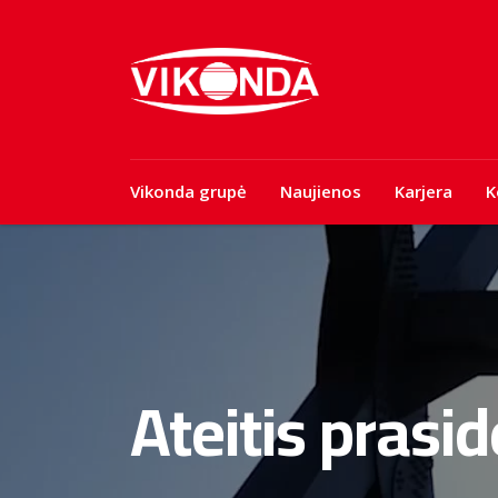
Vikonda grupė
Naujienos
Karjera
K
Ateitis prasi