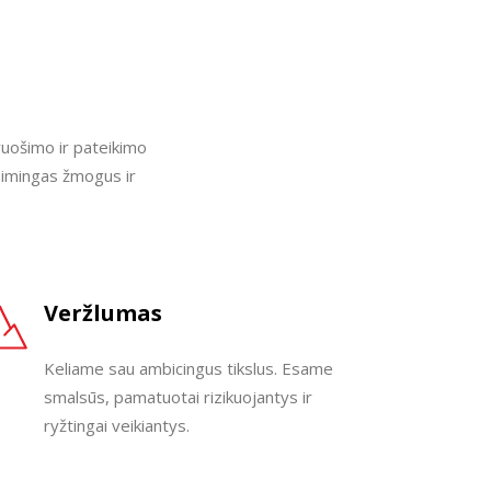
uošimo ir pateikimo
aimingas žmogus ir
Veržlumas
Keliame sau ambicingus tikslus. Esame
smalsūs, pamatuotai rizikuojantys ir
ryžtingai veikiantys.