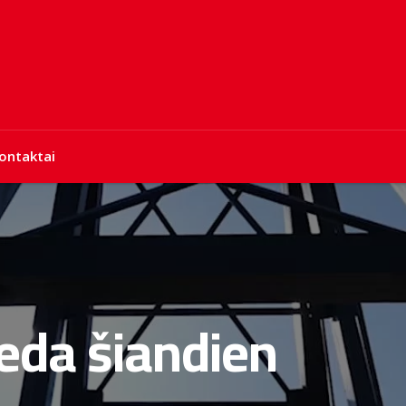
ontaktai
deda šiandien