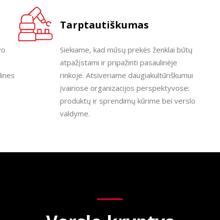
Tarptautiškumas
vo
Siekiame, kad mūsų prekės ženklai būtų
atpažįstami ir pripažinti pasaulinėje
lines
rinkoje. Atsiveriame daugiakultūriškumui
įvairiose organizacijos perspektyvose:
produktų ir sprendimų kūrime bei verslo
valdyme.