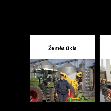
Žemės ūkis