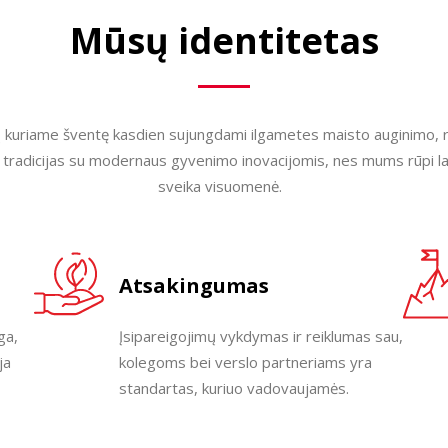
Mūsų identitetas
 kuriame šventę kasdien sujungdami ilgametes maisto auginimo, r
o“ tradicijas su modernaus gyvenimo inovacijomis, nes mums rūpi l
sveika visuomenė.
Atsakingumas
ga,
Įsipareigojimų vykdymas ir reiklumas sau,
ja
kolegoms bei verslo partneriams yra
standartas, kuriuo vadovaujamės.