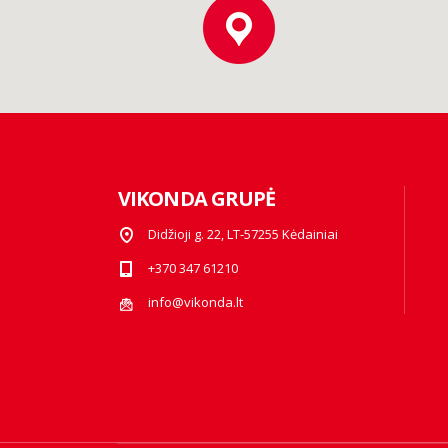
VIKONDA GRUPĖ
Didžioji g. 22, LT-57255 Kėdainiai
+370 347 61210
info@vikonda.lt