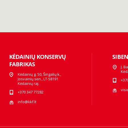
KĖDAINIŲ KONSERVŲ
SIBE
FABRIKAS
J. B
Kėd
Kėdainių g. 50, Šingalių k.,
Josvainių sen., LT-58191
+37
Kėdainių raj.
vis
+370 347 77282
info@kkf.lt