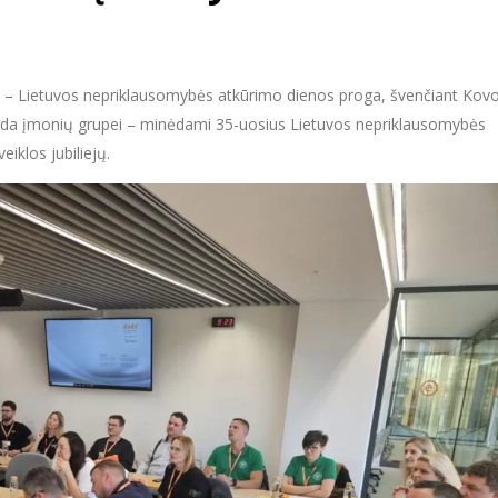
– Lietuvos nepriklausomybės atkūrimo dienos proga, švenčiant Kovo
onda įmonių grupei – minėdami 35-uosius Lietuvos nepriklausomybės
iklos jubiliejų.