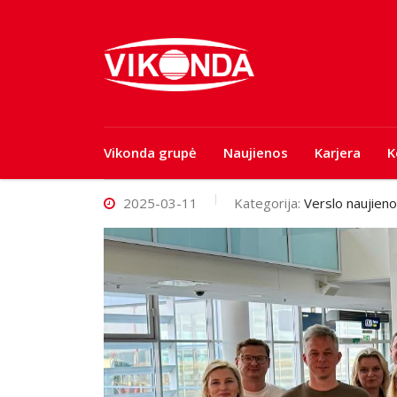
Vikonda grupė
Naujienos
Karjera
K
2025-03-11
Kategorija:
Verslo naujien