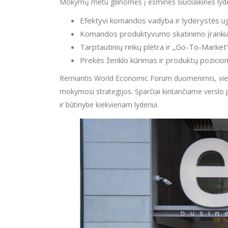
Mokymų metu gilinomės į esmines šiuolaikinės lyder
Efektyvi komandos vadyba ir lyderystės 
Komandos produktyvumo skatinimo įrankia
Tarptautinių rinkų plėtra ir „Go-To-Market“
Prekės ženklo kūrimas ir produktų pozicion
Remiantis World Economic Forum duomenimis, viena
mokymosi strategijos. Sparčiai kintančiame verslo 
ir būtinybe kiekvienam lyderiui.