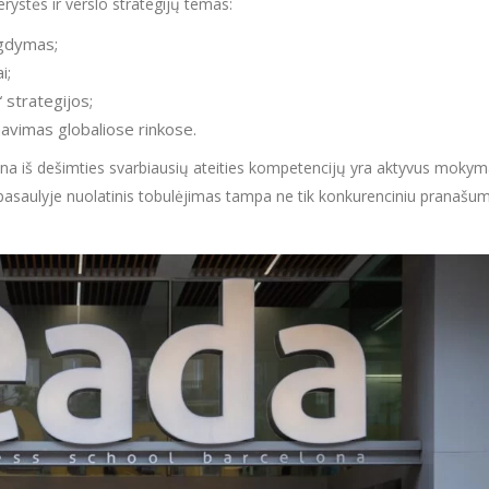
ystės ir verslo strategijų temas:
ugdymas;
i;
 strategijos;
avimas globaliose rinkose.
 iš dešimties svarbiausių ateities kompetencijų yra aktyvus mokyma
pasaulyje nuolatinis tobulėjimas tampa ne tik konkurenciniu pranašum