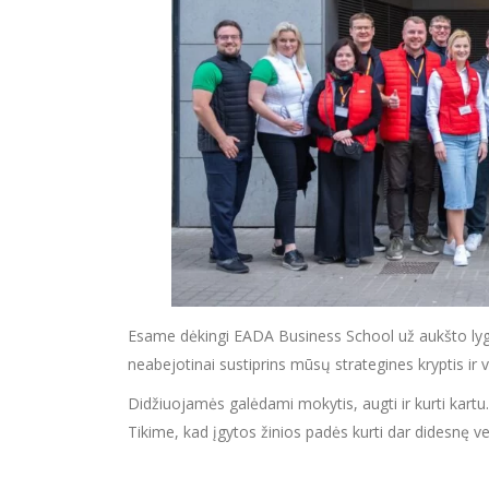
Esame dėkingi EADA Business School už aukšto lygio
neabejotinai sustiprins mūsų strategines kryptis ir
Didžiuojamės galėdami mokytis, augti ir kurti kartu.
Tikime, kad įgytos žinios padės kurti dar didesnę 