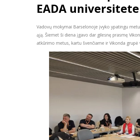
EADA universitete
Vadovų mokymai Barselonoje įvyko ypatingu metu 
ąją. Šiemet ši diena įgavo dar gilesnę prasmę Vik
atkūrimo metus, kartu švenčiame ir Vikonda grupė ve