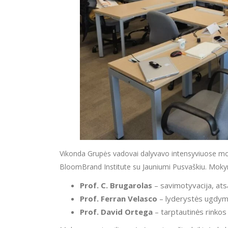
Vikonda Grupės vadovai dalyvavo intensyviuose m
BloomBrand Institute su Jauniumi Pusvaškiu. Mokym
Prof. C. Brugarolas
– savimotyvacija, at
Prof. Ferran Velasco
– lyderystės ugdymas
Prof. David Ortega
– tarptautinės rinkos 