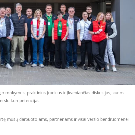
 mokymus, praktinius įrankius ir įkvepiančias diskusijas, kurios
 verslo kompetencijas.
vertę mūsų darbuotojams, partneriams ir visai verslo bendruomenei.