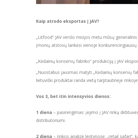
Kaip atrodo eksportas į JAV?
„Litfood“ JAV verslo misijos metu mūsų generalinis
įmonių atstovų lankėsi vienoje konkurencingiausių 
„Kėdainių konservų fabriko“ produkciją į JAV eksp
„Nuostabus jausmas matyti „Kėdainių konservų fabr
lietuviški produktai randa vietą tarptautinėje rinkoje
Vos 3, bet itin intensyvios dienos:
1 diena
– pasirengimas: įėjimo į JAV rinką dirbtuvės
distributoriumi.
2 diena
– rinkos analizė lentynose: „retail safari“,