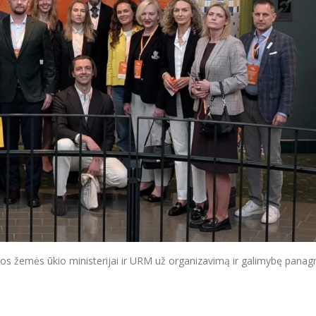
s žemės ūkio ministerijai ir URM už organizavimą ir galimybę panagr