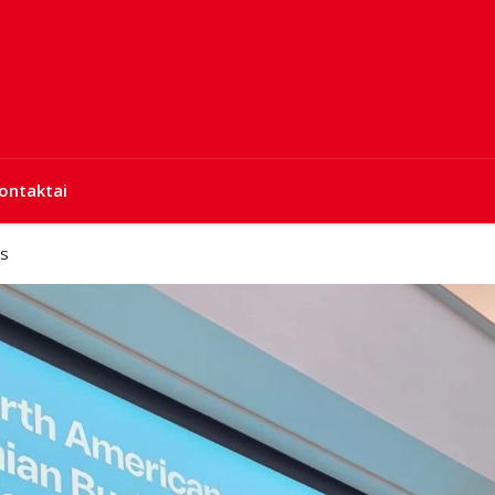
ontaktai
os