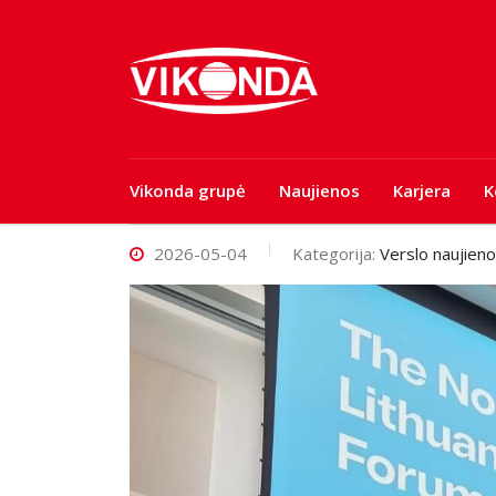
Vikonda grupė
Naujienos
Karjera
K
2026-05-04
Kategorija:
Verslo naujien