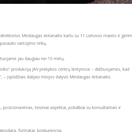
 direktorius Mindaugas Antanaitis kartu su 11 Lietuvos maisto ir gėri
pasaulio vartojimo rinkų.
ortuojame jau daugiau nei 15 metų.
iko“ produkciją JAV prekybos centrų lentynose – didžiuojamės, kad
“, – įspūdžiais dalijasi misijos dalyvis Mindaugas Antanaitis.
, pozicionavimas, teisiniai aspektai, pokalbiai su konsultantais ir
 kainodara, formatai, konkurencija.