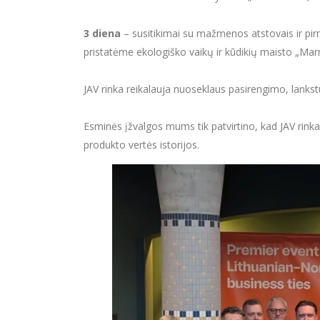
3 diena
– susitikimai su mažmenos atstovais ir pirm
pristatėme ekologiško vaikų ir kūdikių maisto „Marm
JAV rinka reikalauja nuoseklaus pasirengimo, lankst
Esminės įžvalgos mums tik patvirtino, kad JAV rink
produkto vertės istorijos.