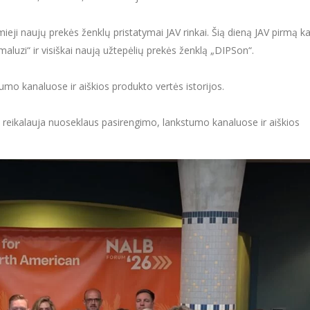
ieji naujų prekės ženklų pristatymai JAV rinkai. Šią dieną JAV pirmą ka
aluzi“ ir visiškai naują užtepėlių prekės ženklą „DIPSon“.
umo kanaluose ir aiškios produkto vertės istorijos.
a reikalauja nuoseklaus pasirengimo, lankstumo kanaluose ir aiškios